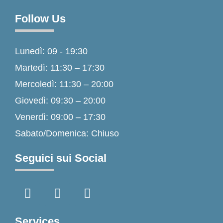
Follow Us
Lunedì: 09 - 19:30
Martedì: 11:30 – 17:30
Mercoledì: 11:30 – 20:00
Giovedì: 09:30 – 20:00
Venerdì: 09:00 – 17:30
Sabato/Domenica: Chiuso
Seguici sui Social
F
I
T
a
n
i
c
s
k
e
t
t
Services