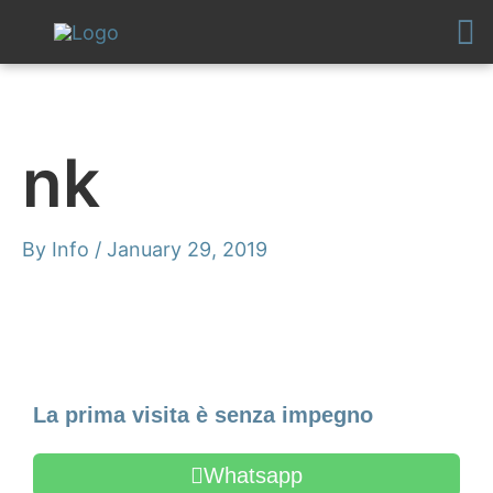
Skip
to
content
nk
By
Info
/
January 29, 2019
Make an Appointment
La prima visita è senza impegno
Whatsapp