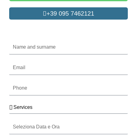
+39 095 7462121
Oppure compila il form
Name
and
surname
Email
Phone
Services
Seleziona
Data
e