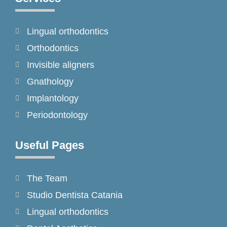
b
a
o
o
g
k
Lingual orthodontics
o
r
k
a
Orthodontics
-
m
Invisible aligners
f
Gnathology
Implantology
Periodontology
Useful Pages
The Team
Studio Dentista Catania
Lingual orthodontics