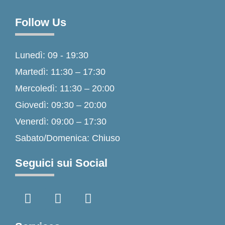
Follow Us
Lunedì: 09 - 19:30
Martedì: 11:30 – 17:30
Mercoledì: 11:30 – 20:00
Giovedì: 09:30 – 20:00
Venerdì: 09:00 – 17:30
Sabato/Domenica: Chiuso
Seguici sui Social
F
I
T
a
n
i
c
s
k
e
t
t