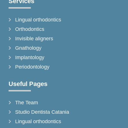
Services
b
a
o
o
g
k
Lingual orthodontics
o
r
k
a
Orthodontics
-
m
Invisible aligners
f
Gnathology
Implantology
Periodontology
Useful Pages
The Team
Studio Dentista Catania
Lingual orthodontics