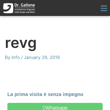
Skip
to
content
revg
By
Info
/
January 29, 2019
Make an Appointment
La prima visita è senza impegno
Whatsapp