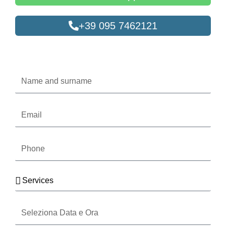
+39 095 7462121
Oppure compila il form
Name
and
surname
Email
Phone
Services
Seleziona
Data
e