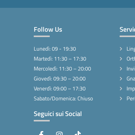
Follow Us
Servi
Lunedì: 09 - 19:30
Lin
Martedì: 11:30 – 17:30
Ort
Mercoledì: 11:30 – 20:00
Invi
Giovedì: 09:30 – 20:00
Gna
Venerdì: 09:00 – 17:30
Imp
Sabato/Domenica: Chiuso
Per
Seguici sui Social
F
I
T