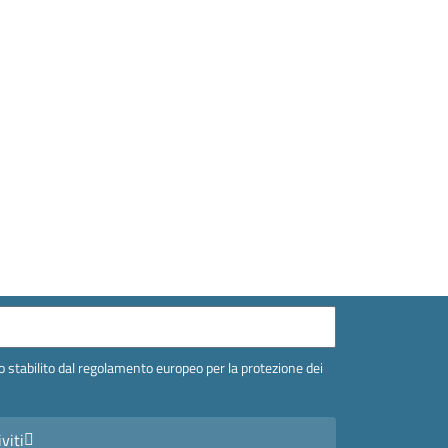
 stabilito dal regolamento europeo per la protezione dei
iviti