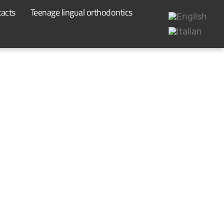
acts
Teenage lingual orthodontics