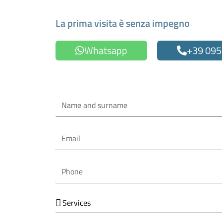
Make an Appointment
La prima visita è senza impegno
Whatsapp
+39 095
Oppure compila il form
Name
and
surname
Email
Phone
Services