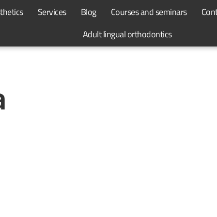
thetics
Services
Blog
Courses and seminars
Cont
Adult lingual orthodontics
a