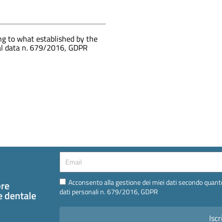
g to what established by the
nal data n. 679/2016, GDPR
Email
Email
Acconsento alla gestione dei miei dati secondo quanto
pre
dati personali n. 679/2016, GDPR
te dentale
Iscr