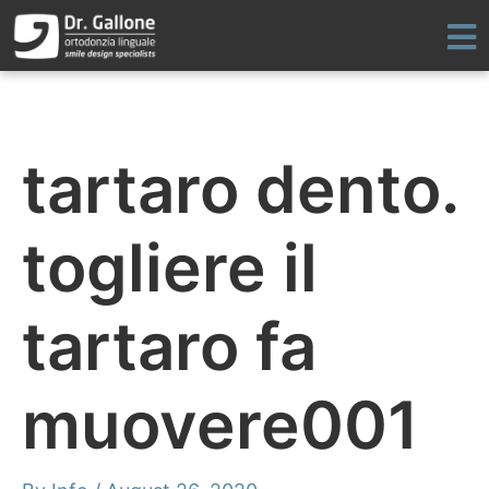
Skip
to
content
tartaro dento.
togliere il
tartaro fa
muovere001