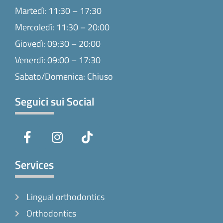
Martedì: 11:30 – 17:30
Mercoledì: 11:30 – 20:00
Giovedì: 09:30 – 20:00
Venerdì: 09:00 – 17:30
Sabato/Domenica: Chiuso
Seguici sui Social
F
I
T
a
n
i
c
s
k
e
t
t
Services
b
a
o
o
g
k
Lingual orthodontics
o
r
k
a
Orthodontics