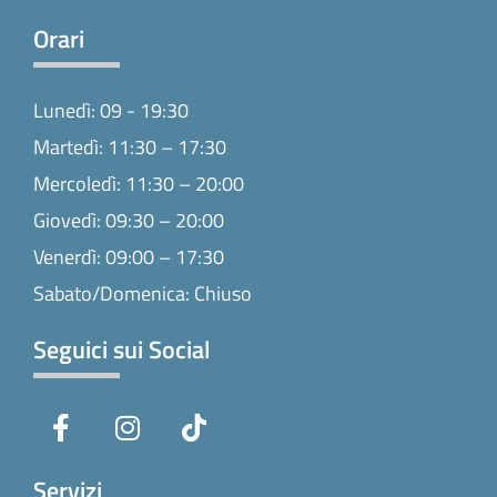
Orari
Lunedì: 09 - 19:30
Martedì: 11:30 – 17:30
Mercoledì: 11:30 – 20:00
Giovedì: 09:30 – 20:00
Venerdì: 09:00 – 17:30
Sabato/Domenica: Chiuso
Seguici sui Social
F
I
T
a
n
i
c
s
k
e
t
t
Servizi