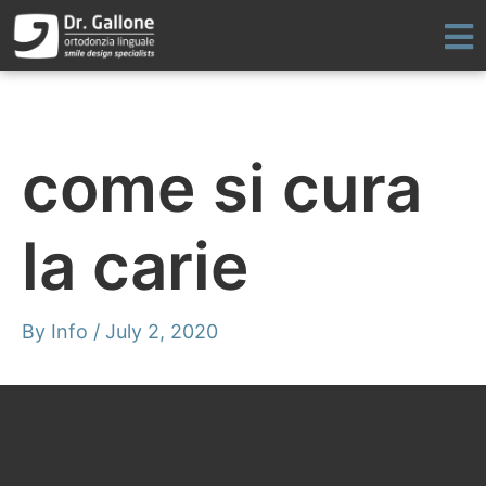
Skip
to
content
come si cura
la carie
By
Info
/
July 2, 2020