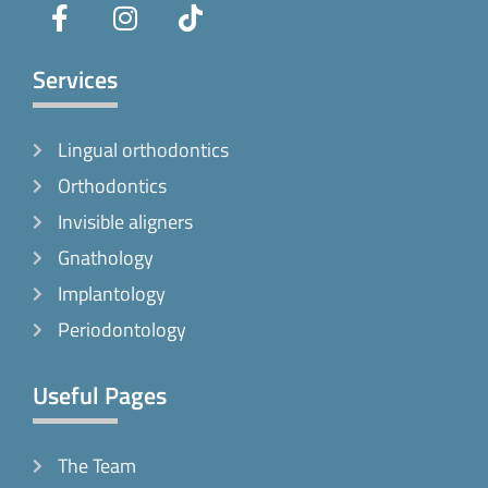
a
n
i
c
s
k
e
t
t
Services
b
a
o
o
g
k
Lingual orthodontics
o
r
k
a
Orthodontics
-
m
Invisible aligners
f
Gnathology
Implantology
Periodontology
Useful Pages
The Team