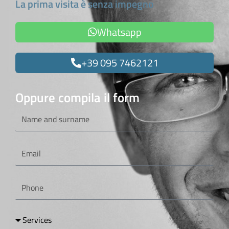
La prima visita è senza impegno
Whatsapp
+39 095 7462121
Oppure compila il form
Name
and
surname
Email
Phone
Services