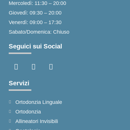
Mercoledì: 11:30 – 20:00
Giovedì: 09:30 – 20:00
Venerdì: 09:00 – 17:30
Sabato/Domenica: Chiuso
Seguici sui Social
F
I
T
a
n
i
c
s
k
e
t
t
Servizi
b
a
o
o
g
k
Ortodonzia Linguale
o
r
k
a
Ortodonzia
-
m
Allineatori Invisibili
f