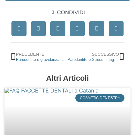
CONDIVIDI
Precedente
Suc
PRECEDENTE
SUCCESSIVO
Parodontite e gravidanza: una guida completa per la salute della mamma e del bambino
Parodontite e Stress: il legame nascosto tra salute orale e benessere psicologico
Altri Articoli
COSMETIC DENTISTRY