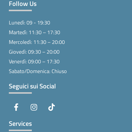
Follow Us
Lunedì: 09 - 19:30
Martedì: 11:30 – 17:30
Mercoledì: 11:30 – 20:00
Giovedì: 09:30 – 20:00
Venerdì: 09:00 – 17:30
Sabato/Domenica: Chiuso
Seguici sui Social
F
I
T
a
n
i
c
s
k
e
t
t
Services
b
a
o