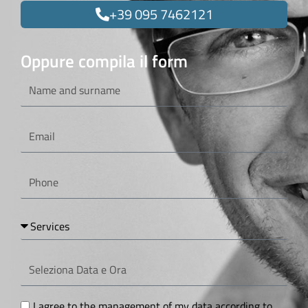
+39 095 7462121
Oppure compila il form
Name
and
surname
Email
Phone
Services
Seleziona
Data
e
Ora
GDPR
I agree to the management of my data according to