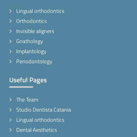
o
g
k
Lingual orthodontics
o
r
k
a
Orthodontics
-
m
Invisible aligners
f
Gnathology
Implantology
Periodontology
Useful Pages
The Team
Studio Dentista Catania
Lingual orthodontics
Dental Aesthetics